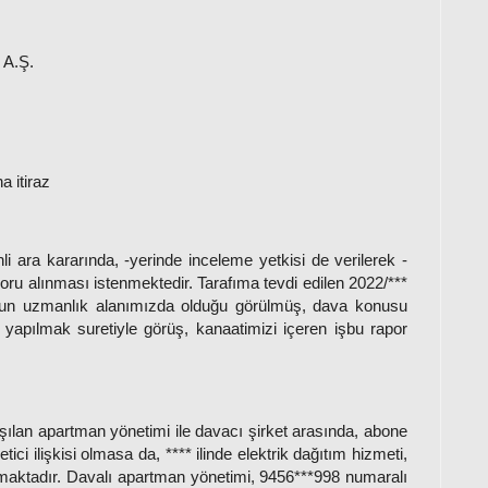
m A.Ş.
a itiraz
 ara kararında, -yerinde inceleme yetkisi de verilerek -
poru alınması istenmektedir. Tarafıma tevdi edilen 2022/***
unun uzmanlık alanımızda olduğu görülmüş, dava konusu
yapılmak suretiyle görüş, kanaatimizi içeren işbu rapor
laşılan apartman yönetimi ile davacı şirket arasında, abone
ci ilişkisi olmasa da, **** ilinde elektrik dağıtım hizmeti,
aktadır. Davalı apartman yönetimi, 9456***998 numaralı