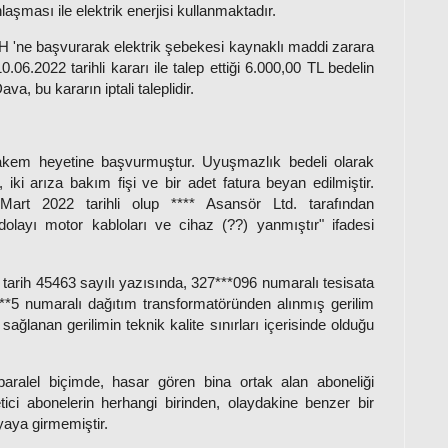
laşması ile elektrik enerjisi kullanmaktadır.
HH 'ne başvurarak elektrik şebekesi kaynaklı maddi zarara
0.06.2022 tarihli kararı ile talep ettiği 6.000,00 TL bedelin
va, bu kararın iptali taleplidir.
hakem heyetine başvurmuştur. Uyuşmazlık bedeli olarak
 iki arıza bakım fişi ve bir adet fatura beyan edilmiştir.
art 2022 tarihli olup **** Asansör Ltd. tarafından
dolayı motor kabloları ve cihaz (??) yanmıştır" ifadesi
tarih 45463 sayılı yazısında, 327***096 numaralı tesisata
70***5 numaralı dağıtım transformatöründen alınmış gerilim
 sağlanan gerilimin teknik kalite sınırları içerisinde olduğu
paralel biçimde, hasar gören bina ortak alan aboneliği
tici abonelerin herhangi birinden, olaydakine benzer bir
yaya girmemiştir.