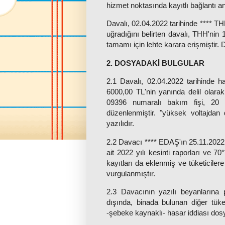
hizmet noktasında kayıtlı bağlantı an
Davalı, 02.04.2022 tarihinde **** T
uğradığını belirten davalı, THH'nin 1
tamamı için lehte karara erişmiştir. Da
2. DOSYADAKİ BULGULAR
2.1 Davalı, 02.04.2022 tarihinde 
6000,00 TL'nin yanında delil olarak,
09396 numaralı bakım fişi, 20 M
düzenlenmiştir. "yüksek voltajdan 
yazılıdır.
2.2 Davacı **** EDAŞ'ın 25.11.2022 
ait 2022 yılı kesinti raporları ve 
kayıtları da eklenmiş ve tüketicilere
vurgulanmıştır.
2.3 Davacının yazılı beyanlarına 
dışında, binada bulunan diğer tüke
-şebeke kaynaklı- hasar iddiası dos