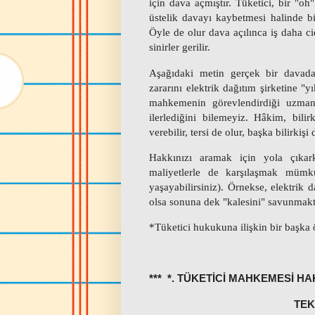
için dava açmıştır. Tüketici, bir "oh"
üstelik davayı kaybetmesi halinde b
Öyle de olur dava açılınca iş daha ci
sinirler gerilir.
Aşağıdaki metin gerçek bir davada
zararını elektrik dağıtım şirketine 
mahkemenin görevlendirdiği uzman 
ilerlediğini bilemeyiz. Hâkim, bili
verebilir, tersi de olur,
başka bilirkişi 
Hakkınızı aramak için yola çıkar
maliyetlerle de karşılaşmak müm
yaşayabilirsiniz). Örnekse, elektrik d
olsa sonuna dek "kalesini" savunmakt
*Tüketici hukukuna ilişkin bir başk
*** *. TÜKETİCİ MAHKEMESİ HA
TEK