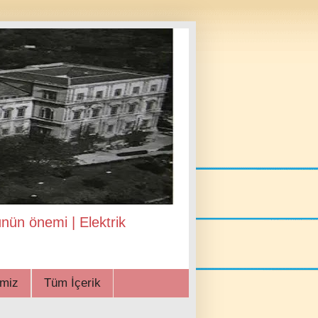
şünün önemi | Elektrik
imiz
Tüm İçerik