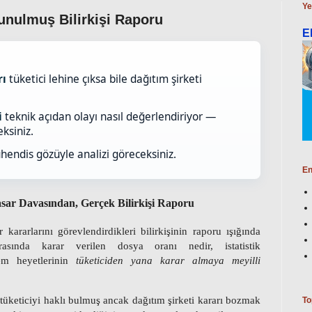
Ye
nulmuş Bilirkişi Raporu
E
rı
tüketici lehine çıksa bile dağıtım şirketi
i
teknik açıdan olayı nasıl değerlendiriyor —
ksiniz.
endis gözüyle analizi göreceksiniz.
En
asar Davasından, Gerçek Bilirkişi Raporu
 kararlarını görevlendirdikleri bilirkişinin raporu ışığında
onrasında karar verilen dosya oranı nedir,
istatistik
em heyetlerinin
tüketiciden yana karar almaya meyilli
üketiciyi haklı bulmuş ancak dağıtım şirketi kararı bozmak
To