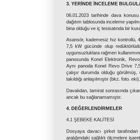
3. YERİNDE İNCELEME BULGUL
06.01.2023 tarihinde dava konusu
dağıtım tablosunda inceleme yapılmış
bina olduğu ve iç tesisatında bir kusu
Asansör, kademesiz hız kontrollü, 4
7,5 kW gücünde olup redüktörlüdür
uygunsuzluklara rağmen kullanımında
panosunda Konel Elektronik, Revo_
Aynı panoda Konel Revo Drive 7,5 
çalışır durumda olduğu görülmüş, 
takıldığı anlaşılmıştır (bkz. foto. eki).
Davalıdan, tamirat sonrasında çıkan
ancak bu sağlanamamıştır.
4. DEĞERLENDİRMELER
4.1 ŞEBEKE KALİTESİ
Dosyaya davacı şirket tarafından
aralığındaki sağlıklı ölçmelere işare