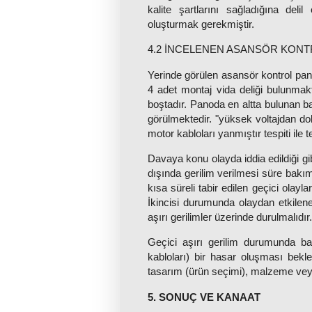
kalite şartlarını sağladığına del
oluşturmak gerekmiştir.
4.2 İNCELENEN ASANSÖR KON
Yerinde görülen asansör kontrol pa
4 adet montaj vida deliği bulunmakt
boştadır. Panoda en altta bulunan bağl
görülmektedir. "yüksek voltajdan do
motor kabloları yanmıştır tespiti ile t
Davaya konu olayda iddia edildiği gibi
dışında gerilim verilmesi süre bakımı
kısa süreli tabir edilen geçici olayl
İkincisi durumunda olaydan etkilene
aşırı gerilimler üzerinde durulmalıdır.
Geçici aşırı gerilim durumunda bak
kabloları) bir hasar oluşması bekle
tasarım (ürün seçimi), malzeme veya 
5. SONUÇ VE KANAAT