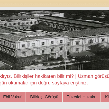
klıyız. Bilirkişiler hakikaten bilir mi? | Uzman görü
ün okumalar için doğru sayfaya eriştiniz.
Ehli Vukuf
Bilirkişi Görüşü
Tüketici Hukuku
K