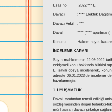
Esas no
: 2022/*** E.
Davacı
: **** Elektrik Dağıtı
Davacı Vekili : ***
Davalı
: **** (**** apartmanı)
Konusu
: Hakem heyeti kararın
İNCELEME KARARI
Sayın mahkemenin 22.09.2022 tarihli
çekişmeli konu hakkında bilirkişi ra
E. sayılı dosya incelenerek, kon
adreste 06.01.2023'de inceleme de 
hazırlanmıştır.
1. UYUŞMAZLIK
Davalı tarafından temsil edildiği an
sözleşmesinden doğan tedarikçi-tüketi
münhasıran davacı şirketçe sağlanm