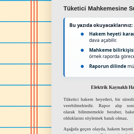
Tüketici Mahkemesine Su
Bu yazıda okuyacaklarınız:
Hakem heyeti kara
dava açabilir.
Mahkeme bilirkişis
örnek raporda görece
Raporun dilinde
müh
Elektrik Kaynaklı H
Tüketici hakem heyetleri, bir süredir
verebilmektedir. Rapor alıp s
olarak
bilinmemekle beraber, hak
olduklarını söylemek hatalı olmaz.
Aşağıda geçen olayda, hakem heyeti t