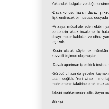
Yukarıdaki bulgular ve değerlendirme
-Dava konusu hasarı, davacı şirket
ilişkilendirecek bir hususa, dosyad
-Arızaya müdahale eden ekibin yad
personelin eksik inceleme ile hata
dolayı motor kabloları ve cihaz yan
teşhistir.
-Kesin olarak söylemek mümkün 
kuvvetli biçimde oluşmuştur.
-Davalı apartman iç elektrik tesisatın
-Sürücü cihazında şebeke kaynaklı 
tutarlı değildir. Yeni cihazın mont
mahkemenin takdirine bırakılmaktad
Takdiri mahkemenize aittir. Sayın m
Bilirkişi