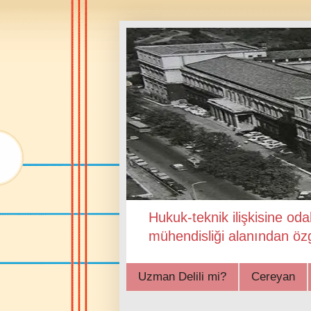
Hukuk-teknik ilişkisine oda
mühendisliği alanından özg
Uzman Delili mi?
Cereyan