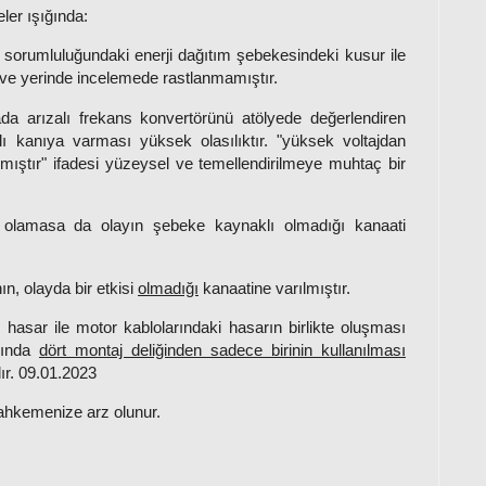
ler ışığında:
 sorumluluğundaki enerji dağıtım şebekesindeki kusur ile
a ve yerinde incelemede rastlanmamıştır.
a arızalı frekans konvertörünü atölyede değerlendiren
lı kanıya varması yüksek olasılıktır. "yüksek voltajdan
mıştır" ifadesi yüzeysel ve temellendirilmeye muhtaç bir
olamasa da olayın şebeke kaynaklı olmadığı kanaati
ın, olayda bir etkisi
olmadığı
kanaatine varılmıştır.
hasar ile motor kablolarındaki hasarın birlikte oluşması
ajında
dört montaj deliğinden sadece birinin kullanılması
ır. 09.01.2023
ahkemenize arz olunur.