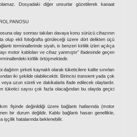
il olamaz. Dosyadaki diğer unsurlar gözetilerek kanaat
TROL PANOSU
nosuna olay sonrası takılan davaya konu sürücü cihazının
a olup ekli fotoğrafta görüleceği üzere dört delikten üçü
antı terminallerinde siyah, is benzeri kirlilik izleri açıkça
layı motor kabloları ve cihaz yanmıştır" ifadesinde geçen
erminallerdeki kirlilik örtüşmektedir.
 dağıtım şirketi kaynaklı olarak tüketicilere kalite sınırları
ndan iki şekilde olabilecektir. Birincisi transient yada çok
ar veya uzun süreli ve dakikalarla ifade edilecek olaylardır.
n tüketici sayısı çok fazla olacağından bu olayda geçici
ım fişinde değinildiği üzere bağlantı hatlarında (motor
nen bir durum değildir. Kablo bağlantı hasarı genellikle,
işçilik hatalarında beklenebilir.