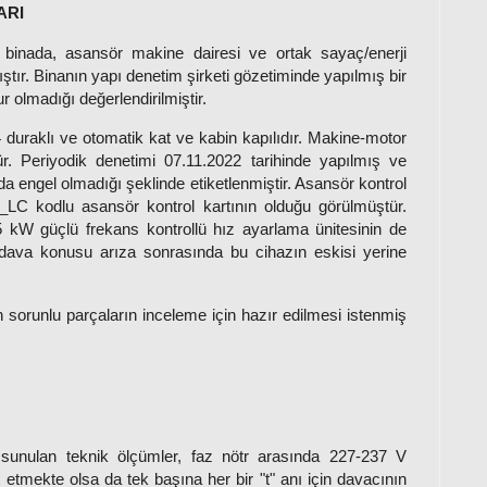
ARI
 binada, asansör makine dairesi ve ortak sayaç/enerji
tır. Binanın yapı denetim şirketi gözetiminde yapılmış bir
r olmadığı değerlendirilmiştir.
 duraklı ve otomatik kat ve kabin kapılıdır. Makine-motor
. Periyodik denetimi 07.11.2022 tarihinde yapılmış ve
 engel olmadığı şeklinde etiketlenmiştir. Asansör kontrol
LC kodlu asansör kontrol kartının olduğu görülmüştür.
kW güçlü frekans kontrollü hız ayarlama ünitesinin de
dava konusu arıza sonrasında bu cihazın eskisi yerine
 sorunlu parçaların inceleme için hazır edilmesi istenmiş
 sunulan teknik ölçümler, faz nötr arasında 227-237 V
t etmekte olsa da tek başına her bir "t" anı için davacının