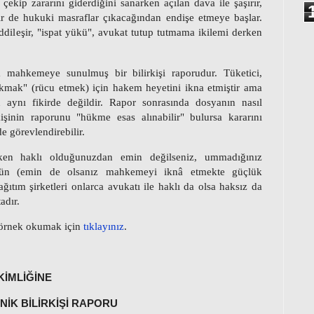
 çekip zararını giderdiğini sanarken açılan dava ile şaşırır,
ir de hukuki masraflar çıkacağından endişe etmeye başlar.
ddileşir, "ispat yükü", avukat tutup tutmama ikilemi derken
 mahkemeye sunulmuş bir bilirkişi raporudur. Tüketici,
"yıkmak" (rücu etmek) için hakem heyetini ikna etmiştir ama
aynı fikirde değildir. Rapor sonrasında dosyanın nasıl
rkişinin raporunu "hükme esas alınabilir" bulursa
kararını
de görevlendirebilir.
ken haklı olduğunuzdan emin değilseniz, ummadığınız
kün (emin de olsanız mahkemeyi iknâ etmekte güçlük
ağıtım şirketleri onlarca avukatı ile haklı da olsa haksız da
adır.
a örnek okumak için
tıklayınız
.
KİMLİĞİNE
NİK BİLİRKİŞİ RAPORU