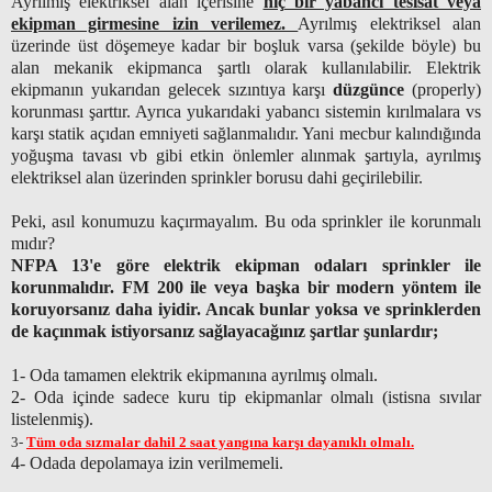
Ayrılmış elektriksel alan içerisine
hiç bir yabancı tesisat veya
ekipman girmesine izin verilemez.
Ayrılmış elektriksel alan
üzerinde üst döşemeye kadar bir boşluk varsa (şekilde böyle) bu
alan mekanik ekipmanca şartlı olarak kullanılabilir. Elektrik
ekipmanın yukarıdan gelecek sızıntıya karşı
düzgünce
(properly)
korunması şarttır. Ayrıca yukarıdaki yabancı sistemin kırılmalara vs
karşı statik açıdan emniyeti sağlanmalıdır. Yani mecbur kalındığında
yoğuşma tavası vb gibi etkin önlemler alınmak şartıyla, ayrılmış
elektriksel alan üzerinden sprinkler borusu dahi geçirilebilir.
Peki, asıl konumuzu kaçırmayalım. Bu oda sprinkler ile korunmalı
mıdır?
NFPA 13'e göre elektrik ekipman odaları sprinkler ile
korunmalıdır.
FM 200 ile veya başka bir modern yöntem ile
koruyorsanız daha iyidir. Ancak bunlar yoksa ve sprinklerden
de kaçınmak istiyorsanız sağlayacağınız şartlar şunlardır;
1- Oda tamamen elektrik ekipmanına ayrılmış olmalı.
2- Oda içinde sadece kuru tip ekipmanlar olmalı (istisna sıvılar
listelenmiş).
3-
Tüm oda sızmalar dahil 2 saat yangına karşı dayanıklı olmalı.
4- Odada depolamaya izin verilmemeli.