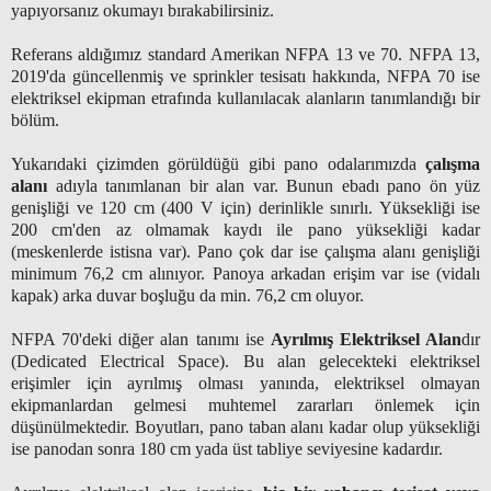
yapıyorsanız okumayı bırakabilirsiniz.
Referans aldığımız standard Amerikan NFPA 13 ve 70. NFPA 13,
2019'da güncellenmiş ve sprinkler tesisatı hakkında, NFPA 70 ise
elektriksel ekipman etrafında kullanılacak alanların tanımlandığı bir
bölüm.
Yukarıdaki çizimden görüldüğü gibi pano odalarımızda
çalışma
alanı
adıyla tanımlanan bir alan var. Bunun ebadı pano ön yüz
genişliği ve 120 cm (400 V için) derinlikle sınırlı. Yüksekliği ise
200 cm'den az olmamak kaydı ile pano yüksekliği kadar
(meskenlerde istisna var). Pano çok dar ise çalışma alanı genişliği
minimum 76,2 cm alınıyor. Panoya arkadan erişim var ise (vidalı
kapak) arka duvar boşluğu da min. 76,2 cm oluyor.
NFPA 70'deki diğer alan tanımı ise
Ayrılmış Elektriksel Alan
dır
(Dedicated Electrical Space). Bu alan gelecekteki elektriksel
erişimler için ayrılmış olması yanında, elektriksel olmayan
ekipmanlardan gelmesi muhtemel zararları önlemek için
düşünülmektedir. Boyutları, pano taban alanı kadar olup yüksekliği
ise panodan sonra 180 cm yada üst tabliye seviyesine kadardır.