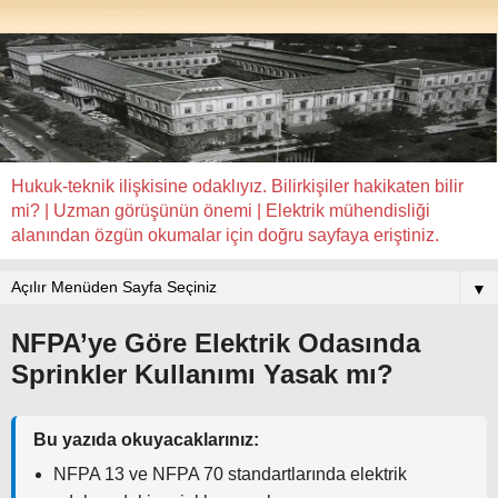
Hukuk-teknik ilişkisine odaklıyız. Bilirkişiler hakikaten bilir
mi? | Uzman görüşünün önemi | Elektrik mühendisliği
alanından özgün okumalar için doğru sayfaya eriştiniz.
▼
NFPA’ye Göre Elektrik Odasında
Sprinkler Kullanımı Yasak mı?
Bu yazıda okuyacaklarınız:
NFPA 13 ve NFPA 70 standartlarında elektrik