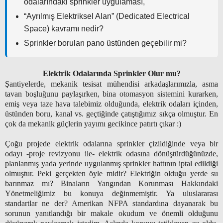
odalarındaki sprinkler uygulaması,
“Ayrılmış Elektriksel Alan” (Dedicated Electrical
Space) kavramı nedir?
Sprinkler boruları pano üstünden geçebilir mi?
Elektrik Odalarında Sprinkler Olur mu?
Şantiyelerde, m
ekanik tesisat mühendisi arkadaşlarımızla, asma
tavan boşluğunu paylaşırken, bina otomasyon sistemini kurarken,
emiş veya taze hava talebimiz olduğunda, elektrik odaları içinden,
üstünden boru, kanal vs. geçtiğinde çatıştığımız sıkça olmuştur. En
çok da mekanik güçlerin yayımı gecikince patırtı çıkar :)
Çoğu projede elektrik odalarına sprinkler çizildiğinde veya bir
odayı -proje revizyonu ile- elektrik odasına dönüştürdüğünüzde,
planlanmış yada yerinde uygulanmış sprinkler hattının iptal edildiği
olmuştur. Peki gerçekten öyle midir? Elektriğin olduğu yerde su
barınmaz mı? Binaların Yangından Korunması Hakkındaki
Yönetmeliğimiz bu konuya değinmemiştir. Ya uluslararası
standartlar ne der? Amerikan NFPA standardına dayanarak bu
sorunun yanıtlandığı bir makale okudum ve önemli olduğunu