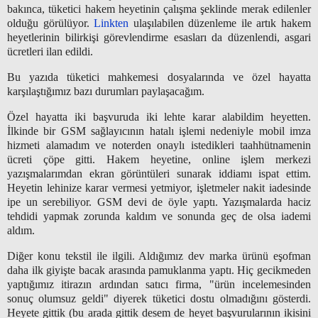
bakınca, tüketici hakem heyetinin çalışma şeklinde merak edilenler
olduğu görülüyor.
Linkten
ulaşılabilen düzenleme ile artık hakem
heyetlerinin bilirkişi görevlendirme esasları da düzenlendi, asgari
ücretleri ilan edildi.
Bu yazıda tüketici mahkemesi dosyalarında ve özel hayatta
karşılaştığımız bazı durumları paylaşacağım.
Özel hayatta iki başvuruda iki lehte karar alabildim heyetten.
İlkinde bir GSM sağlayıcının hatalı işlemi nedeniyle mobil imza
hizmeti alamadım ve noterden onaylı istedikleri taahhütnamenin
ücreti çöpe gitti. Hakem heyetine, online işlem merkezi
yazışmalarımdan ekran görüntüleri sunarak iddiamı ispat ettim.
Heyetin lehinize karar vermesi yetmiyor, işletmeler nakit iadesinde
ipe un serebiliyor. GSM devi de öyle yaptı. Yazışmalarda haciz
tehdidi yapmak zorunda kaldım ve sonunda geç de olsa iademi
aldım.
Diğer konu tekstil ile ilgili. Aldığımız dev marka ürünü eşofman
daha ilk giyişte bacak arasında pamuklanma yaptı. Hiç gecikmeden
yaptığımız itirazın ardından satıcı firma, "ürün incelemesinden
sonuç olumsuz geldi" diyerek tüketici dostu olmadığını gösterdi.
Heyete gittik (bu arada gittik desem de heyet başvurularının ikisini