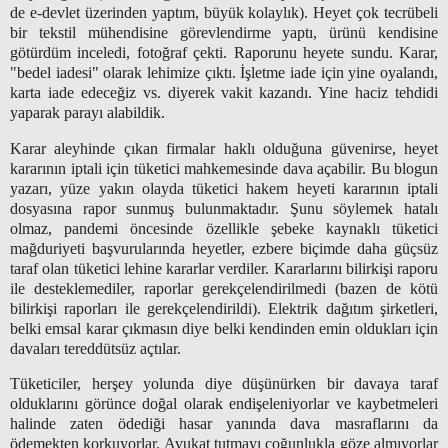
de e-devlet üzerinden yaptım, büyük kolaylık). Heyet çok tecrübeli
bir tekstil mühendisine görevlendirme yaptı, ürünü kendisine
götürdüm inceledi, fotoğraf çekti. Raporunu heyete sundu. Karar,
"bedel iadesi" olarak lehimize çıktı. İşletme iade için yine oyalandı,
karta iade edeceğiz vs. diyerek vakit kazandı. Yine haciz tehdidi
yaparak parayı alabildik.
Karar aleyhinde çıkan firmalar haklı olduğuna güvenirse, heyet
kararının iptali için tüketici mahkemesinde dava açabilir. Bu blogun
yazarı, yüze yakın olayda tüketici hakem heyeti kararının iptali
dosyasına rapor sunmuş bulunmaktadır. Şunu söylemek hatalı
olmaz, pandemi öncesinde özellikle şebeke kaynaklı tüketici
mağduriyeti başvurularında heyetler, ezbere biçimde daha güçsüz
taraf olan tüketici lehine kararlar verdiler. Kararlarını bilirkişi raporu
ile desteklemediler, raporlar gerekçelendirilmedi (bazen de kötü
bilirkişi raporları ile gerekçelendirildi). Elektrik dağıtım şirketleri,
belki emsal karar çıkmasın diye belki kendinden emin oldukları için
davaları tereddütsüz açtılar.
Tüketiciler, herşey yolunda diye düşünürken bir davaya taraf
olduklarını görünce doğal olarak endişeleniyorlar ve kaybetmeleri
halinde zaten ödediği hasar yanında dava masraflarını da
ödemekten korkuyorlar. Avukat tutmayı çoğunlukla göze almıyorlar