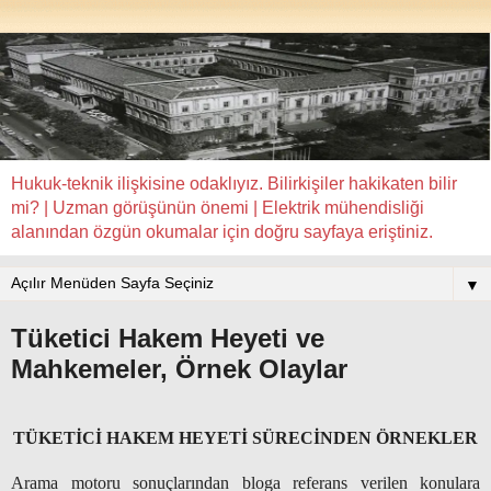
Hukuk-teknik ilişkisine odaklıyız. Bilirkişiler hakikaten bilir
mi? | Uzman görüşünün önemi | Elektrik mühendisliği
alanından özgün okumalar için doğru sayfaya eriştiniz.
▼
Tüketici Hakem Heyeti ve
Mahkemeler, Örnek Olaylar
TÜ
KETİCİ HAKEM HEYETİ SÜRECİNDEN ÖRNEKLER
Arama motoru sonuçlarından bloga referans verilen konulara