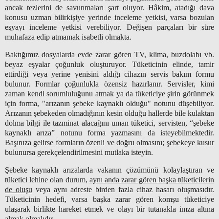
ancak tezlerini de savunmaları şart oluyor. Hâkim, atadığı dava
konusu uzman bilirkişiye yerinde inceleme yetkisi, varsa bozulan
eşyayı inceleme yetkisi verebiliyor. Değişen parçaları bir süre
muhafaza edip atmamak isabetli olmakta.
Baktığımız dosyalarda evde zarar gören TV, klima, buzdolabı vb.
beyaz eşyalar çoğunluk oluşturuyor. Tüketicinin elinde, tamir
ettirdiği veya yerine yenisini aldığı cihazın servis bakım formu
bulunur. Formlar çoğunlukla özensiz hazırlanır. Servisler, kimi
zaman kendi sorumluluğunu atmak ya da tüketiciye şirin görünmek
için forma, "arızanın şebeke kaynaklı olduğu" notunu düşebiliyor.
Arızanın şebekeden olmadığının kesin olduğu hallerde bile kulaktan
dolma bilgi ile tazminat alacağını uman tüketici, servisten, “şebeke
kaynaklı arıza” notunu forma yazmasını da isteyebilmektedir.
Başınıza gelirse formların özenli ve doğru olmasını; şebekeye kusur
bulunursa gerekçelendirilmesini mutlaka isteyin.
Şebeke kaynaklı arızalarda vakanın çözümünü kolaylaştıran ve
tüketici lehine olan durum,
aynı anda zarar gören başka tüketicilerin
de oluşu
veya aynı adreste birden fazla cihaz hasarı oluşmasıdır.
Tüketicinin hedefi, varsa başka zarar gören komşu tüketiciye
ulaşarak birlikte hareket etmek ve olayı bir tutanakla imza altına
almak olmalıdır.