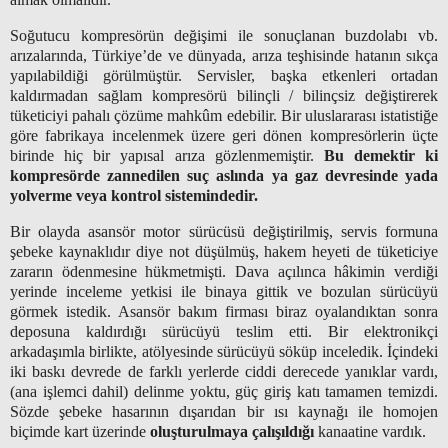
Soğutucu kompresörün değişimi ile sonuçlanan buzdolabı vb.
arızalarında, Türkiye’de ve dünyada, arıza teşhisinde hatanın sıkça
yapılabildiği görülmüştür. Servisler, başka etkenleri ortadan
kaldırmadan sağlam kompresörü bilinçli / bilinçsiz değiştirerek
tüketiciyi pahalı çözüme mahkûm edebilir. Bir uluslararası istatistiğe
göre fabrikaya incelenmek üzere geri dönen kompresörlerin üçte
birinde hiç bir yapısal arıza gözlenmemiştir.
Bu demektir ki
kompresörde zannedilen suç aslında ya gaz devresinde yada
yolverme veya kontrol sistemindedir.
Bir olayda asansör motor sürücüsü değiştirilmiş, servis formuna
şebeke kaynaklıdır diye not düşülmüş, hakem heyeti de tüketiciye
zararın ödenmesine hükmetmişti. Dava açılınca hâkimin verdiği
yerinde inceleme yetkisi ile binaya gittik ve bozulan sürücüyü
görmek istedik. Asansör bakım firması biraz oyalandıktan sonra
deposuna kaldırdığı sürücüyü teslim etti. Bir elektronikçi
arkadaşımla birlikte, atölyesinde sürücüyü söküp inceledik. İçindeki
iki baskı devrede de farklı yerlerde ciddi derecede yanıklar vardı,
(ana işlemci dahil) delinme yoktu, güç giriş katı tamamen temizdi.
Sözde şebeke hasarının dışarıdan bir ısı kaynağı ile homojen
biçimde kart üzerinde
oluşturulmaya çalışıldığı
kanaatine vardık.