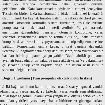
sistemiyle- farkında olmaksızın- daha güvensiz duruma
gelebilmektedir. Kafa karıştırmadan şöyle izah etmeyi deneyelim:
Tesisinizin birden fazla transformatörü birden fazla dizel jeneratörü
olsun. Klasik bir kaynak transfer sistemi ile şebeke ile dizel gen-set
arasında otomatik kontrollü sistem kurdunuz, tesis ile birlikte
pompalara da ortak baradan enerji verdiniz. Yangın sırasında
enerjinizin güvenilirliği, transferin otomatik kontrolüne, varsa
jeneratör senkronlama sistemine (onun aküsüne), hatta transferi
kompakt devre kesici ile yapıyorsanız onun trip edip etmemesine
bağlıdır. Pompanızın yanına kadar, 3 saat yangına dayanıklı
iletkenle iki bağımsız hatla enerji dahi taşısanız, daha yukarıdaki bir
hatadan ötürü pompanız çalışmayabilir. Dizel tahrikli pompanın
avantajı buradadır, onun yakıtı ve marş aküsü varsa (ve bakımlı ise)
çalışacaktır. Takip eden başlıkta doğru bir sistem nasıl kurulur
sorusuna değinilecektir.
Doğru Uygulama (Tüm pompalar elektrik motorlu iken)
1.1 İki bağımsız hattın kablo tipinin, en az 2 saat yangına dayanıklı
olması şartı vardır ancak şu kriterler varsa kuralı esnetebilirsiniz.
Hatlar toprağa gömülü olarak veya yangın riski düşük (beton vb.) bir
ortamdan getirilebiliyorsa veya hatlar birbirine zıt güzergahlardan,