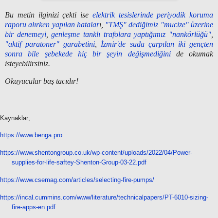
Bu metin ilginizi çekti ise
elektrik tesislerinde periyodik koruma
raporu alırken yapılan hatalar
ı,
"TMŞ" dediğimiz "mucize" üzerine
bir denemeyi
,
genleşme tanklı trafolara yaptığımız "nankörlüğü"
,
"aktif paratoner" garabetini
,
İzmir'de suda çarpılan iki gençten
sonra bile şebekede hiç bir şeyin değişmediğini
de okumak
isteyebilirsiniz.
Okuyucular baş tacıdır!
Kaynaklar;
https://www.benga.pro
https://www.shentongroup.co.uk/wp-content/uploads/2022/04/Power-
supplies-for-life-saftey-Shenton-Group-03-22.pdf
https://www.csemag.com/articles/selecting-fire-pumps/
https://incal.cummins.com/www/literature/technicalpapers/PT-6010-sizing-
fire-apps-en.pdf