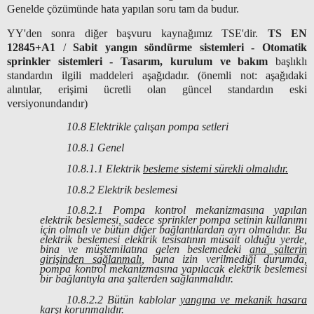
Genelde çözümünde hata yapılan soru tam da budur.
YY'den sonra diğer başvuru kaynağımız TSE'dir.
TS EN
12845+A1
/
Sabit yangın söndürme sistemleri - Otomatik
sprinkler sistemleri - Tasarım, kurulum ve bakım
başlıklı
standardın ilgili maddeleri aşağıdadır.
(önemli not: aşağıdaki
alıntılar, erişimi ücretli olan güncel standardın eski
versiyonundandır)
10.8 Elektrikle çalışan pompa setleri
10.8.1 Genel
10.8.1.1 Elektrik
besleme sistemi sürekli olmalıdır.
10.8.2 Elektrik beslemesi
10.8.2.1 Pompa kontrol mekanizmasına yapılan
elektrik beslemesi, sadece sprinkler pompa setinin kullanımı
için olmalı ve bütün diğer bağlantılardan ayrı olmalıdır. Bu
elektrik beslemesi elektrik tesisatının müsait olduğu yerde,
bina ve müştemilatına gelen beslemedeki
ana şalterin
girişinden sağlanmalı
, buna izin verilmediği durumda,
pompa kontrol mekanizmasına yapılacak elektrik beslemesi
bir bağlantıyla ana şalterden sağlanmalıdır.
10.8.2.2 Bütün kablolar
yangına ve mekanik hasara
karşı korunmalıdır.