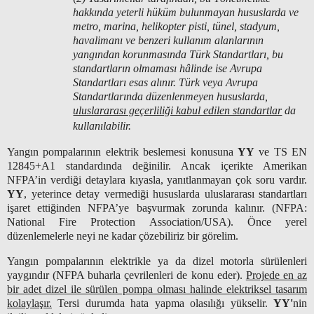
hakkında yeterli hüküm bulunmayan hususlarda ve
metro, marina, helikopter pisti, tünel, stadyum,
havalimanı ve benzeri kullanım alanlarının
yangından korunmasında Türk Standartları, bu
standartların olmaması hâlinde ise Avrupa
Standartları esas alınır. Türk veya Avrupa
Standartlarında düzenlenmeyen hususlarda,
uluslararası geçerliliği kabul edilen standartlar
da
kullanılabilir.
Yangın pompalarının elektrik beslemesi konusuna
YY
ve TS EN
12845+A1 standardında değinilir. Ancak içerikte Amerikan
NFPA’in verdiği detaylara kıyasla, yanıtlanmayan çok soru vardır.
YY
, yeterince detay vermediği hususlarda uluslararası standartları
işaret ettiğinden NFPA’ye başvurmak zorunda kalınır. (NFPA:
National Fire Protection Association/USA). Önce yerel
düzenlemelerle neyi ne kadar çözebiliriz bir görelim.
Yangın pompalarının elektrikle ya da dizel motorla sürülenleri
yaygındır (NFPA buharla çevrilenleri de konu eder).
Projede en az
bir adet dizel ile sürülen pompa olması halinde elektriksel tasarım
kolaylaşır.
Tersi durumda hata yapma olasılığı yükselir.
YY'
nin