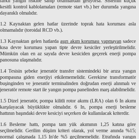
farklı yangın riskine sahip ortamlardan geliyorsa. Sistemin küçük
kesitli kontrol kablolamaları (remote start vb.) her durumda yangına
dayanıklı olmalıdır.
1.2 Kaynaktan gelen hatlar üzerinde toprak hata koruması asla
olmamalıdır (toroidal RCD vb.).
1.3 Kaynaktan gelen hatlarda
aşırı akım koruması yapmayan
sadece
kısa devre koruması yapan tipte devre kesiciler yerleştirilmelidir.
Mümkün olan en az sayıda devre kesiciden geçerek enerji pompa
panosuna ulaşmalıdır.
1.4 Tesisin şebeke jeneratör transfer sistemindeki bir arıza yangın
pompasına giden enerjiyi etkilememelidir. Gerekirse transformatör
buşinginden ve jeneratör terminalinden doğrudan enerji alınmalı ve
jeneratör remote start ile yangın pompa panelinden marş alabilmelidir.
1.5 Dizel jeneratör, pompa kilitli rotor akımı (LRA) olan 6 In akımı
karşılayacak büyüklükte olmalıdır. 6 In, pompa enerji besleme
hattının başındaki devre kesiciyi seçerken de kullanılacak kriterdir.
1.6 Besleme hattı, pompa tam yük akımının 1,25 katına göre
seçilmelidir. Gerilim düşüm kriteri olarak, yol verme anında %15;
normal çalışmada 1,15 In'de %5 geçilmemelidir. Etrafında yangın