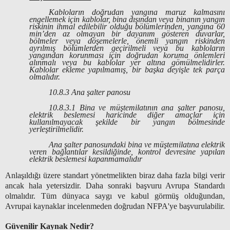
Kabloların doğrudan yangına maruz kalmasını
engellemek için kablolar, bina dışından veya binanın yangın
riskinin ihmal edilebilir olduğu bölümlerinden, yangına 60
min’den az olmayan bir dayanım gösteren duvarlar,
bölmeler veya döşemelerle, önemli yangın riskinden
ayrılmış bölümlerden geçirilmeli veya bu kabloların
yangından korunması için doğrudan koruma önlemleri
alınmalı veya bu kablolar yer altına gömülmelidirler.
Kablolar ekleme yapılmamış, bir başka deyişle tek parça
olmalıdır.
10.8.3 Ana şalter panosu
10.8.3.1 Bina ve müştemilatının ana şalter panosu,
elektrik beslemesi haricinde diğer amaçlar için
kullanılmayacak şekilde bir yangın bölmesinde
yerleştirilmelidir.
Ana şalter panosundaki bina ve müştemilatına elektrik
veren bağlantılar kesildiğinde, kontrol devresine yapılan
elektrik beslemesi kapanmamalıdır
Anlaşıldığı üzere standart yönetmelikten biraz daha fazla bilgi verir
ancak hala yetersizdir. Daha sonraki başvuru Avrupa Standardı
olmalıdır. Tüm dünyaca saygı ve kabul görmüş olduğundan,
Avrupai kaynaklar incelenmeden doğrudan NFPA'ye başvurulabilir.
Güvenilir Kaynak Nedir?