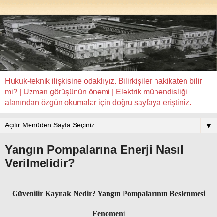
Hukuk-teknik ilişkisine odaklıyız. Bilirkişiler hakikaten bilir
mi? | Uzman görüşünün önemi | Elektrik mühendisliği
alanından özgün okumalar için doğru sayfaya eriştiniz.
▼
Yangın Pompalarına Enerji Nasıl
Verilmelidir?
Güvenilir Kaynak Nedir? Yangın Pompalarının Beslenmesi
Fenomeni