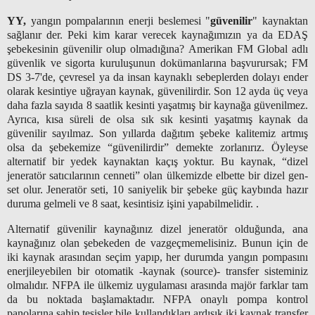
YY,
yangın pompalarının enerji beslemesi "
güvenilir
" kaynaktan
sağlanır der. Peki kim karar verecek kaynağımızın ya da EDAŞ
şebekesinin güvenilir olup olmadığına? Amerikan FM Global adlı
güvenlik ve sigorta kuruluşunun dokümanlarına başvurursak; FM
DS 3-7'de,
çevresel ya da insan kaynaklı sebeplerden dolayı ender
olarak kesintiye uğrayan kaynak, güvenilirdir. Son 12 ayda üç veya
daha fazla sayıda 8 saatlik kesinti yaşatmış bir kaynağa güvenilmez.
Ayrıca, kısa süreli de olsa sık sık kesinti yaşatmış kaynak da
güvenilir sayılmaz.
Son yıllarda dağıtım şebeke kalitemiz artmış
olsa da şebekemize “güvenilirdir” demekte zorlanırız. Öyleyse
alternatif bir yedek kaynaktan kaçış yoktur. Bu kaynak, “dizel
jeneratör satıcılarının cenneti” olan ülkemizde elbette bir dizel gen-
set olur. Jeneratör seti, 10 saniyelik bir şebeke güç kaybında hazır
duruma gelmeli ve 8 saat, kesintisiz işini yapabilmelidir. .
Alternatif güvenilir kaynağınız dizel jeneratör olduğunda, ana
kaynağınız olan şebekeden de vazgeçmemelisiniz. Bunun için de
iki kaynak arasından seçim yapıp, her durumda yangın pompasını
enerjileyebilen bir otomatik -kaynak (source)- transfer sisteminiz
olmalıdır. NFPA ile ülkemiz uygulaması arasında majör farklar tam
da bu noktada başlamaktadır. NFPA onaylı pompa kontrol
panolarına sahip tesisler bile kullandıkları ardışık iki kaynak transfer