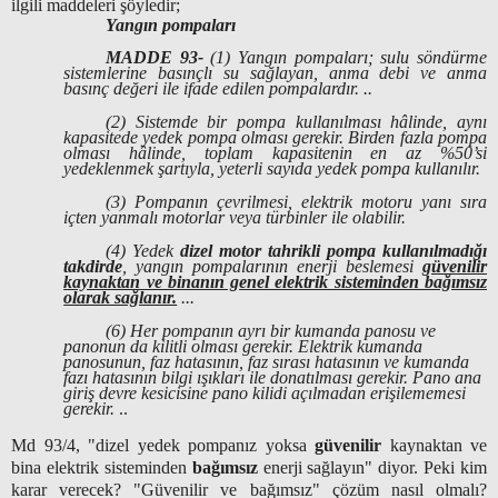
ilgili maddeleri şöyledir;
Yangın pompaları
MADDE 93-
(1) Yangın pompaları; sulu söndürme
sistemlerine basınçlı su sağlayan, anma debi ve anma
basınç değeri ile ifade edilen pompalardır. ..
(2) Sistemde bir pompa kullanılması hâlinde, aynı
kapasitede yedek pompa olması gerekir. Birden fazla pompa
olması hâlinde, toplam kapasitenin en az %50’si
yedeklenmek şartıyla, yeterli sayıda yedek pompa kullanılır.
(3) Pompanın çevrilmesi, elektrik motoru yanı sıra
içten yanmalı motorlar veya türbinler ile olabilir.
(4) Yedek
dizel motor tahrikli pompa kullanılmadığı
takdirde
, yangın pompalarının enerji beslemesi
güvenilir
kaynaktan ve binanın genel elektrik sisteminden bağımsız
olarak sağlanır.
...
(6) Her pompanın ayrı bir kumanda panosu ve
panonun da kilitli olması gerekir. Elektrik kumanda
panosunun, faz hatasının, faz sırası hatasının ve kumanda
fazı hatasının bilgi ışıkları ile donatılması gerekir. Pano ana
giriş devre kesicisine pano kilidi açılmadan erişilememesi
gerekir.
..
Md 93/4, "dizel yedek pompanız yoksa
güvenilir
kaynaktan ve
bina elektrik sisteminden
bağımsız
enerji sağlayın" diyor. Peki kim
karar verecek? "Güvenilir ve bağımsız" çözüm nasıl olmalı?