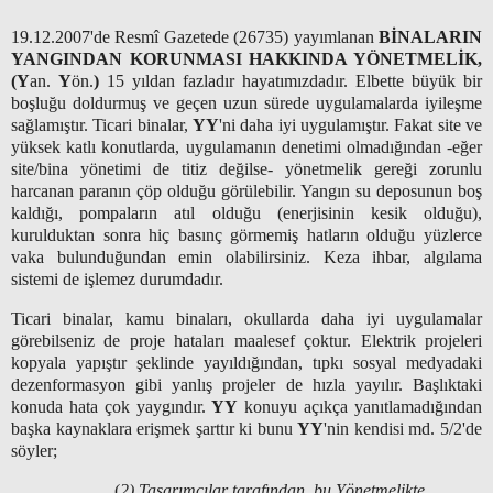
19.12.2007'de Resmî Gazetede (26735) yayımlanan
BİNALARIN
YANGINDAN KORUNMASI HAKKINDA YÖNETMELİK,
(Y
an.
Y
ön.
)
15 yıldan fazladır hayatımızdadır. Elbette büyük bir
boşluğu doldurmuş ve geçen uzun sürede uygulamalarda iyileşme
sağlamıştır. Ticari binalar,
YY
'ni daha iyi uygulamıştır. Fakat site ve
yüksek katlı konutlarda, uygulamanın denetimi olmadığından -eğer
site/bina yönetimi de titiz değilse- yönetmelik gereği zorunlu
harcanan paranın çöp olduğu görülebilir. Yangın su deposunun boş
kaldığı, pompaların atıl olduğu (enerjisinin kesik olduğu),
kurulduktan sonra hiç basınç görmemiş hatların olduğu yüzlerce
vaka bulunduğundan emin olabilirsiniz. Keza ihbar, algılama
sistemi de işlemez durumdadır.
Ticari binalar, kamu binaları, okullarda daha iyi uygulamalar
görebilseniz de proje hataları maalesef çoktur. Elektrik projeleri
kopyala yapıştır şeklinde yayıldığından, tıpkı sosyal medyadaki
dezenformasyon gibi yanlış projeler de hızla yayılır. Başlıktaki
konuda hata çok yaygındır.
YY
konuyu açıkça yanıtlamadığından
başka kaynaklara erişmek şarttır ki bunu
YY
'nin kendisi md. 5/2'de
söyler;
(
2) Tasarımcılar tarafından, bu Yönetmelikte