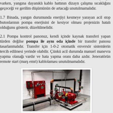
varken, yangına dayanıklı kablo hattının dizayn çalışma sıcaklığını
geçeceği ve gerilim düşümünün de artacağı unutulmamalıdır.
1.7 Binada, yangın durumunda enerjiyi kesmeye yarayan acil stop
butonlarının pompa enerjisini de kesiyor olması projenizin hatalı
olduğunu gösterir, düzeltilmelidir.
2.1 Pompa kontrol panonuz, kendi içinde kaynak transferi yapan
türden değilse
pompa ile aynı oda içinde
bir transfer panosu
tasarlanmalıdır. Transfer için 1-0-2 otomatik enversör sistemlerin
tercih edilmesi yerinde olabilir. Çünkü acil durumda manuel manevra
yapma olanağı vardır ve hata yapma oranı daha azdır. Jeneratörün
remote start (marş emri) kablolaması unutulmamalıdır.