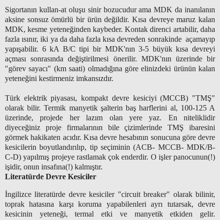
Sigortanın kullan-at oluşu sinir bozucudur ama MDK da inanılanın
aksine sonsuz ömürlü bir ürün değildir. Kısa devreye maruz kalan
MDK, kesme yeteneğinden kaybeder. Kontak direnci artabilir, daha
fazla ısınır, iki ya da daha fazla kısa devreden sonrakinde açamayıp
yapışabilir. 6 kA B/C tipi bir MDK'nın 3-5 büyük kısa devreyi
açması sonrasında değiştirilmesi önerilir. MDK'nın üzerinde bir
"görev sayacı" (km saati) olmadığına göre elinizdeki ürünün kalan
yeteneğini kestirmeniz imkansızdır.
Türk elektrik piyasası, kompakt devre kesiciyi (MCCB) "TMŞ"
olarak bilir. Termik manyetik şalterin baş harflerini al, 100-125 A
üzerinde, projede her lazım olan yere yaz. En niteliklidir
diyeceğiniz proje firmalarının bile çizimlerinde TMŞ ibaresini
görmek hakikaten acıdır. Kısa devre hesabının sonucuna göre devre
kesicilerin boyutlandırılıp, tip seçiminin (ACB- MCCB- MDK/B-
C-D) yapılmış projeye rastlamak çok enderdir. O işler panocunun(!)
işidir, onun insafına(!) kalmıştır.
Literatürde Devre Kesiciler
İngilizce literatürde devre kesiciler "circuit breaker" olarak bilinir,
toprak hatasına karşı koruma yapabilenleri ayrı tutarsak, devre
kesicinin yeteneği, termal etki ve manyetik etkiden gelir.