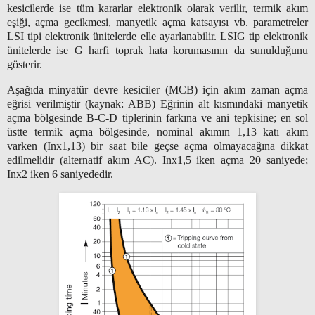
kesicilerde ise tüm kararlar elektronik olarak verilir, termik akım
eşiği, açma gecikmesi, manyetik açma katsayısı vb. parametreler
LSI tipi elektronik ünitelerde elle ayarlanabilir. LSIG tip elektronik
ünitelerde ise G harfi toprak hata korumasının da sunulduğunu
gösterir.
Aşağıda minyatür devre kesiciler (MCB) için akım zaman açma
eğrisi verilmiştir (kaynak: ABB) Eğrinin alt kısmındaki manyetik
açma bölgesinde B-C-D tiplerinin farkına ve ani tepkisine; en sol
üstte termik açma bölgesinde, nominal akımın 1,13 katı akım
varken (Inx1,13) bir saat bile geçse açma olmayacağına dikkat
edilmelidir (alternatif akım AC). Inx1,5 iken açma 20 saniyede;
Inx2 iken 6 saniyededir.