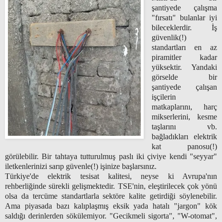
şantiyede çalışma
"fırsatı" bulanlar iyi
bileceklerdir. İş
güvenlik(!)
standartları en az
piramitler kadar
yüksektir. Yandaki
görselde bir
şantiyede çalışan
işçilerin
matkaplarını, harç
mikserlerini, kesme
taşlarını vb.
bağladıkları elektrik
kat panosu(!)
görülebilir. Bir tahtaya tutturulmuş paslı iki çiviye kendi "seyyar"
iletkenlerinizi sarıp güvenle(!) işinize başlarsınız.
Türkiye'de elektrik tesisat kalitesi, neyse ki Avrupa'nın
rehberliğinde sürekli gelişmektedir. TSE'nin, eleştirilecek çok yönü
olsa da tercüme standartlarla sektöre kalite getirdiği söylenebilir.
Ama piyasada bazı kalıplaşmış eksik yada hatalı "jargon" kök
saldığı derinlerden sökülemiyor. "Gecikmeli sigorta", "W-otomat",