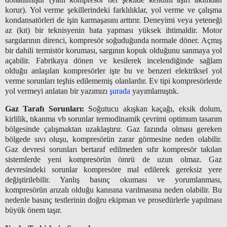
korur). Yol verme şekillerindeki farklılıklar, yol verme ve çalışma
kondansatörleri de işin karmaşasını arttırır. Deneyimi veya yeteneği
az (kıt) bir teknisyenin hata yapması yüksek ihtimaldir. Motor
sargılarının direnci, kompresör soğuduğunda normale döner. Açmış
bir dahili termistör koruması, sargının kopuk olduğunu sanmaya yol
açabilir. Fabrikaya dönen ve kesilerek incelendiğinde sağlam
olduğu anlaşılan kompresörler işte bu ve benzeri elektriksel yol
verme sorunları teşhis edilememiş olanlardır. Ev tipi kompresörlerde
yol vermeyi anlatan bir yazımızı
şurada
yayımlamıştık.
Gaz Tarafı Sorunları:
Soğutucu akışkan kaçağı, eksik dolum,
kirlilik, tıkanma vb sorunlar termodinamik çevrimi optimum tasarım
bölgesinde çalışmaktan uzaklaştırır. Gaz fazında olması gereken
bölgede sıvı oluşu, kompresörün zarar görmesine neden olabilir.
Gaz devresi sorunları bertaraf edilmeden sıfır kompresör takılan
sistemlerde yeni kompresörün ömrü de uzun olmaz. Gaz
devresindeki sorunlar kompresöre mal edilerek gereksiz yere
değiştirilebilir. Yanlış basınç okuması ve yorumlanması,
kompresörün arızalı olduğu kanısına varılmasına neden olabilir. Bu
nedenle basınç testlerinin doğru ekipman ve prosedürlerle yapılması
büyük önem taşır.