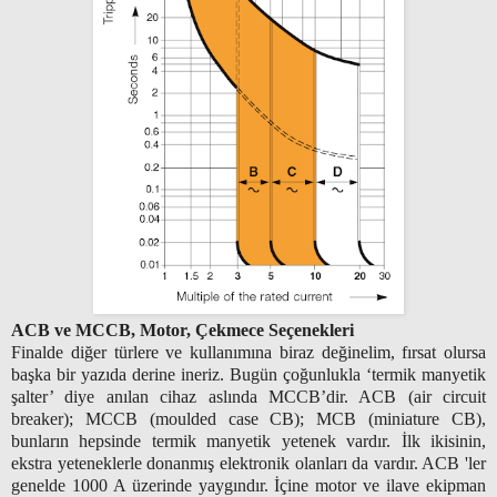
ACB ve MCCB, Motor, Çekmece Seçenekleri
Finalde diğer türlere ve kullanımına biraz değinelim, fırsat olursa
başka bir yazıda derine ineriz. Bugün çoğunlukla ‘termik manyetik
şalter’ diye anılan cihaz aslında MCCB’dir. ACB (air circuit
breaker); MCCB (moulded case CB); MCB (miniature CB),
bunların hepsinde termik manyetik yetenek vardır. İlk ikisinin,
ekstra yeteneklerle donanmış elektronik olanları da vardır. ACB 'ler
genelde 1000 A üzerinde yaygındır. İçine motor ve ilave ekipman