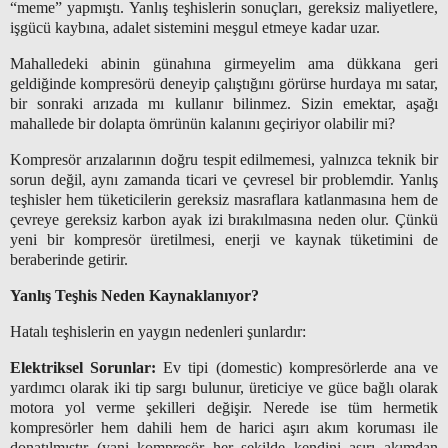
“meme” yapmıştı. Yanlış teşhislerin sonuçları, gereksiz maliyetlere,
işgücü kaybına, adalet sistemini meşgul etmeye kadar uzar.
Mahalledeki abinin günahına girmeyelim ama dükkana geri
geldiğinde kompresörü deneyip çalıştığını görürse hurdaya mı satar,
bir sonraki arızada mı kullanır bilinmez. Sizin emektar, aşağı
mahallede bir dolapta ömrünün kalanını geçiriyor olabilir mi?
Kompresör arızalarının doğru tespit edilmemesi, yalnızca teknik bir
sorun değil, aynı zamanda ticari ve çevresel bir problemdir. Yanlış
teşhisler hem tüketicilerin gereksiz masraflara katlanmasına hem de
çevreye gereksiz karbon ayak izi bırakılmasına neden olur. Çünkü
yeni bir kompresör üretilmesi, enerji ve kaynak tüketimini de
beraberinde getirir.
Yanlış Teşhis Neden Kaynaklanıyor?
Hatalı teşhislerin en yaygın nedenleri şunlardır:
Elektriksel Sorunlar:
Ev tipi (domestic) kompresörlerde ana ve
yardımcı olarak iki tip sargı bulunur, üreticiye ve güce bağlı olarak
motora yol verme şekilleri değişir. Nerede ise tüm hermetik
kompresörler hem dahili hem de harici aşırı akım koruması ile
donatılmıştır (yani kompresör her şekilde kendini aşırı akımdan