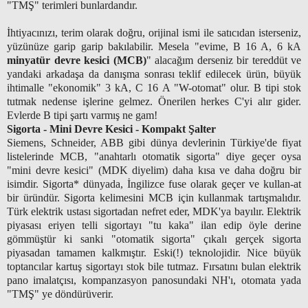
"TMŞ" terimleri bunlardandır.
İhtiyacınızı, terim olarak doğru, orijinal ismi ile satıcıdan isterseniz,
yüzünüze garip garip bakılabilir. Mesela "evime, B 16 A, 6 kA
minyatür devre kesici (MCB)
" alacağım derseniz bir tereddüt ve
yandaki arkadaşa da danışma sonrası teklif edilecek ürün, büyük
ihtimalle "ekonomik" 3 kA, C 16 A "W-otomat" olur. B tipi stok
tutmak nedense işlerine gelmez. Önerilen herkes C'yi alır gider.
Evlerde B tipi şartı varmış ne gam!
Sigorta - Mini Devre Kesici - Kompakt Şalter
Siemens, Schneider, ABB gibi dünya devlerinin Türkiye'de fiyat
listelerinde MCB, "anahtarlı otomatik sigorta" diye geçer oysa
"mini devre kesici" (MDK diyelim) daha kısa ve daha doğru bir
isimdir. Sigorta* dünyada, İngilizce fuse olarak geçer ve kullan-at
bir üründür. Sigorta kelimesini MCB için kullanmak tartışmalıdır.
Türk elektrik ustası sigortadan nefret eder, MDK'ya bayılır.
Elektrik
piyasası eriyen telli sigortayı "tu kaka" ilan edip öyle derine
gömmüştür ki sanki "otomatik sigorta" çıkalı gerçek sigorta
piyasadan tamamen kalkmıştır. Eski(!) teknolojidir. Nice büyük
toptancılar kartuş sigortayı stok bile tutmaz. Fırsatını bulan elektrik
pano imalatçısı, kompanzasyon panosundaki NH'ı, otomata yada
"TMŞ" ye döndürüverir.