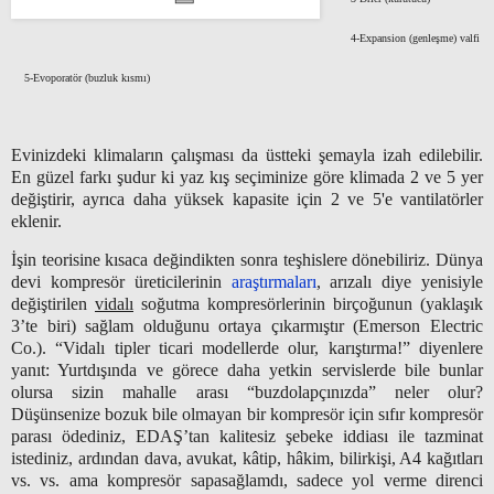
4-Expansion (genleşme) valfi
5-Evoporatör (buzluk kısmı)
Evinizdeki klimaların çalışması da üstteki şemayla izah edilebilir.
En güzel farkı şudur ki yaz kış seçiminize göre klimada 2 ve 5 yer
değiştirir, ayrıca daha yüksek kapasite için 2 ve 5'e vantilatörler
eklenir.
İşin teorisine kısaca değindikten sonra teşhislere dönebiliriz. Dünya
devi kompresör üreticilerinin
araştırmaları
, arızalı diye yenisiyle
değiştirilen
vidalı
soğutma kompresörlerinin birçoğunun (yaklaşık
3’te biri) sağlam olduğunu ortaya çıkarmıştır (Emerson Electric
Co.). “Vidalı tipler ticari modellerde olur, karıştırma!” diyenlere
yanıt: Yurtdışında ve görece daha yetkin servislerde bile bunlar
olursa sizin mahalle arası “buzdolapçınızda” neler olur?
Düşünsenize bozuk bile olmayan bir kompresör için sıfır kompresör
parası ödediniz, EDAŞ’tan kalitesiz şebeke iddiası ile tazminat
istediniz, ardından dava, avukat, kâtip, hâkim, bilirkişi, A4 kağıtları
vs. vs. ama kompresör sapasağlamdı, sadece yol verme direnci