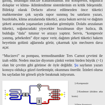
girmiş, insanlığın mucize icatlarındandır. Bir kompresör, soğutucu
dolaplar ve klima- iklimlendirme sistemlerinin en kritik bileşenidir.
Bilirkişi olarak Defacto aforoz edilmezden önce tüketici
mahkemesine çok sayıda rapor sunmuş bu satırların yazarı,
buzdolabı, klima arızalarında tüketici, arıza bakım servisi ve dağıtım
şirketi arasında yaşananları yakından görmüştür. Dolabı arızalanan
tüketici, soğutucudaki yiyecekler bozulmasın diye hızlıca, ilk
bulduğu "dala" tutunur ve arızayı yaptırır. Servis, “kompresör
yanmış, şebekeden” diye rapor verir, dağıtım şirketi tüketici hakem
heyetinin golünü ağlarında görür, çıkarmak için mecburen dava
açar.
“Mucizevi” ısı pompası, termodinamikte Ters Carnot çevrimi ile
izah edilir. Neden mucize diyorum çünkü verimi birden büyük (>1)
olan bir çevrim gibi görünse de öyle değildir.
Şu
sayfanın yazarı
konuyu oldukça güzel özetlemiştir, okunması önerilir. İzinleri olursa
bu sayfadan bir görseli şöyle bırakmak istiyorum.
1-Kompresör
2-Kondenser (dolabın arka
kısmı)
3-Drier (kurutucu)