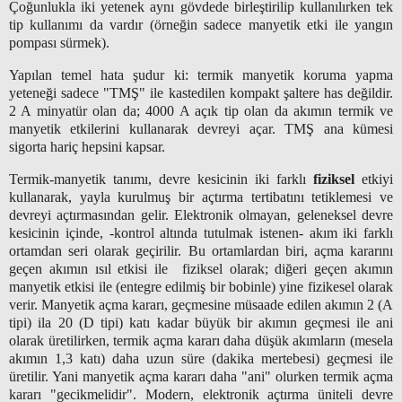
Çoğunlukla iki yetenek aynı gövdede birleştirilip kullanılırken tek
tip kullanımı da vardır (örneğin sadece manyetik etki ile yangın
pompası sürmek).
Yapılan temel hata şudur ki: termik manyetik koruma yapma
yeteneği sadece "TMŞ" ile kastedilen kompakt şaltere has değildir.
2 A minyatür olan da; 4000 A açık tip olan da akımın termik ve
manyetik etkilerini kullanarak devreyi açar. TMŞ ana kümesi
sigorta hariç hepsini kapsar.
Termik-manyetik tanımı, devre kesicinin iki farklı
fiziksel
etkiyi
kullanarak, yayla kurulmuş bir açtırma tertibatını tetiklemesi ve
devreyi açtırmasından gelir. Elektronik olmayan, geleneksel devre
kesicinin içinde, -kontrol altında tutulmak istenen- akım iki farklı
ortamdan seri olarak geçirilir. Bu ortamlardan biri,
açma kararını
geçen akımın ısıl etkisi ile fiziksel olarak; diğeri geçen akımın
manyetik etkisi ile (entegre edilmiş bir bobinle) yine fizikesel olarak
verir. Manyetik açma kararı, geçmesine müsaade edilen akımın 2 (A
tipi) ila 20 (D tipi) katı kadar büyük bir akımın geçmesi ile ani
olarak üretilirken, termik açma kararı daha düşük akımların (mesela
akımın 1,3 katı) daha uzun süre (dakika mertebesi) geçmesi ile
üretilir. Yani manyetik açma kararı daha "ani" olurken termik açma
kararı "gecikmelidir". Modern, elektronik açtırma üniteli devre