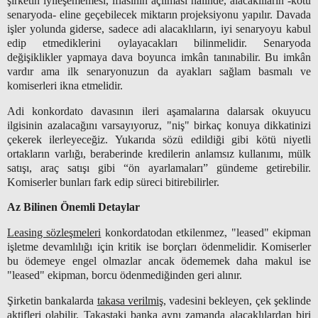
şirketin iyileşememesi, iflasının açılması halinde, alacaklıların -kötü
senaryoda- eline geçebilecek miktarın projeksiyonu yapılır. Davada
işler yolunda giderse, sadece adi alacaklıların, iyi senaryoyu kabul
edip etmediklerini oylayacakları bilinmelidir. Senaryoda
değişiklikler yapmaya dava boyunca imkân tanınabilir. Bu imkân
vardır ama ilk senaryonuzun da ayakları sağlam basmalı ve
komiserleri ikna etmelidir.
Adi konkordato davasının ileri aşamalarına dalarsak okuyucu
ilgisinin azalacağını varsayıyoruz, "niş" birkaç konuya dikkatinizi
çekerek ilerleyeceğiz. Yukarıda sözü edildiği gibi kötü niyetli
ortakların varlığı, beraberinde kredilerin anlamsız kullanımı, mülk
satışı, araç satışı gibi “ön ayarlamaları” gündeme getirebilir.
Komiserler bunları fark edip süreci bitirebilirler.
Az Bilinen Önemli Detaylar
Leasing sözleşmeleri
konkordatodan etkilenmez, "leased" ekipman
işletme devamlılığı için kritik ise borçları ödenmelidir. Komiserler
bu ödemeye engel olmazlar ancak ödememek daha makul ise
"leased" ekipman, borcu ödenmediğinden geri alınır.
Şirketin bankalarda
takasa verilmiş
, vadesini bekleyen, çek şeklinde
aktifleri olabilir. Takastaki banka aynı zamanda alacaklılardan biri