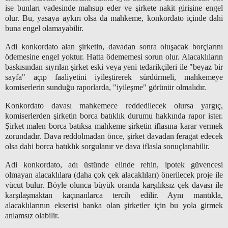
ise bunları vadesinde mahsup eder ve şirkete nakit girişine engel
olur. Bu, yasaya aykırı olsa da mahkeme, konkordato içinde dahi
buna engel olamayabilir.
Adi konkordato alan şirketin, davadan sonra oluşacak borçlarını
ödemesine engel yoktur. Hatta ödememesi sorun olur. Alacaklıların
baskısından sıyrılan şirket eski veya yeni tedarikçileri ile "beyaz bir
sayfa" açıp faaliyetini iyileştirerek sürdürmeli, mahkemeye
komiserlerin sunduğu raporlarda, "iyileşme" görünür olmalıdır.
Konkordato davası mahkemece reddedilecek olursa yargıç,
komiserlerden şirketin borca batıklık durumu hakkında rapor ister.
Şirket malen borca batıksa mahkeme şirketin iflasına karar vermek
zorundadır. Dava reddolmadan önce, şirket davadan feragat edecek
olsa dahi borca batıklık sorgulanır ve dava iflasla sonuçlanabilir.
Adi konkordato, adı üstünde elinde rehin, ipotek güvencesi
olmayan alacaklılara (daha çok çek alacaklıları) önerilecek proje ile
vücut bulur. Böyle olunca büyük oranda karşılıksız çek davası ile
karşılaşmaktan kaçınanlarca tercih edilir. Aynı mantıkla,
alacaklılarının ekserisi banka olan şirketler için bu yola girmek
anlamsız olabilir.