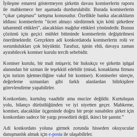
İyileşme emaresi göstermeyen şirketin davası komiserlerin raporu
ile mahkemece her aşamada durdurulabilir. Burada komiserlerin
“çıkar çatışması” tartışma konusudur. Özellikle banka alacaklıların
iddiası: komiserlerin "ücret almayı sürdürmek için kötü şirketlere
tahammül ettikleri", alacaklıları mağdur ettikleri yönündedir. Bunun
çözümü için geçici mühlet bitiminde komiserlerin değiştirilmesi
önerilmektedir. Gerçekten
adi konkordatoda
komiserlerin rolü ve
sorumlulukları çok büyüktür. Tarafsız, işinin ehli, davaya zaman
ayırabilecek komiser kurulu tercih sebebidir.
Komiser kurulu, bir mali müşavir, bir hukukçu ve şirketin iştigal
alanından bir uzman ile teşekkül edebilir (misal, konaklama firması
için turizm işletmeciliğine vakıf bir komiser). Komiserler süreçte,
değerleme uzmanları gibi farklı alanlardan bilirkişilere
görevlendirme yapabilirler.
Konkordato, kurtuluş vaadidir ama mucize değildir. Kurtuluşun
yolu, bilanço dürüstlüğünden ve iyi niyetten geçer. Mahkeme,
komiser, alacaklılar üçgeninde doğru bir proje sunabilen şirket için
konkordato sadece bir yargı prosedürü değil, ikinci bir şanstır.”
Adi konkordato yoluna girmek zorunda hisseden okuyucular
danışmanlık almak için
e-posta
ile ulaşabilirler.