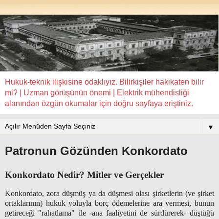
Hukuk-teknik ilişkisine odaklıyız. Bilirkişiler hakikaten bilir
mi? | Uzman görüşünün önemi | Elektrik mühendisliği
alanından özgün okumalar için doğru sayfaya eriştiniz.
▼
Patronun Gözünden Konkordato
Konkordato Nedir? Mitler ve Gerçekler
Konkordato, zora düşmüş ya da düşmesi olası şirketlerin (ve şirket
ortaklarının) hukuk yoluyla borç ödemelerine ara vermesi, bunun
getireceği "rahatlama" ile -ana faaliyetini de sürdürerek- düştüğü