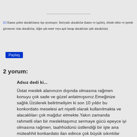
[1]
Kanun şirket alacaklılarını üçe ayırmıştır: İmtiyazlı alacaklılar (kamu ve işçiler), elinde rehin ve ipotek
güvencesi olan alacaklılar, diğer çek-senet veya açık hesap alacaklıları (adi alacaklılar).
Paylaş
2 yorum:
Adsız dedi ki...
Üstat meslek alanınızın dışında olmasına rağmen
konuyu çok sade ve güzel anlatmışsınız.Emeğinize
sağlık.Üzülerek belirtmeliyim ki son 10 yıldır bu
konkordato meselesi art niyetli olarak kullanılmakta ve
alacaklıları çok mağdur etmekte.Yakın zamanda
rahmetli olan bir meslektaşımız sermaye gücü epeyce iyi
olmasına rağmen, taahhüdünü üstlendiği bir işte ana
müteahhit konkardato ilan edince çok büyük sıkıntılar