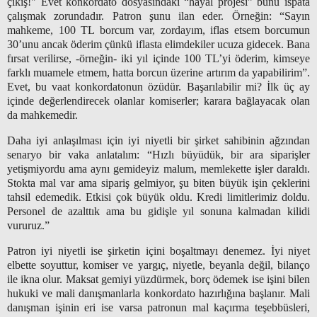
çıkış!" Evet konkordato dosyasındaki “hayal projesi” bunu ispata
çalışmak zorundadır. Patron şunu ilan eder. Örneğin: “Sayın
mahkeme, 100 TL borcum var, zordayım, iflas etsem borcumun
30’unu ancak öderim çünkü iflasta elimdekiler ucuza gidecek. Bana
fırsat verilirse, -örneğin- iki yıl içinde 100 TL’yi öderim, kimseye
farklı muamele etmem, hatta borcun üzerine artırım da yapabilirim”.
Evet, bu vaat konkordatonun özüdür. Başarılabilir mi? İlk üç ay
içinde değerlendirecek olanlar komiserler; karara bağlayacak olan
da mahkemedir.
Daha iyi anlaşılması için iyi niyetli bir şirket sahibinin ağzından
senaryo bir vaka anlatalım: “Hızlı büyüdük, bir ara siparişler
yetişmiyordu ama aynı gemideyiz malum, memlekette işler daraldı.
Stokta mal var ama sipariş gelmiyor, şu biten büyük işin çeklerini
tahsil edemedik. Etkisi çok büyük oldu. Kredi limitlerimiz doldu.
Personel de azalttık ama bu gidişle yıl sonuna kalmadan kilidi
vururuz.”
Patron iyi niyetli ise şirketin içini boşaltmayı denemez. İyi niyet
elbette soyuttur, komiser ve yargıç, niyetle, beyanla değil, bilanço
ile ikna olur. Maksat gemiyi yüzdürmek, borç ödemek ise işini bilen
hukuki ve mali danışmanlarla konkordato hazırlığına başlanır. Mali
danışman işinin eri ise varsa patronun mal kaçırma teşebbüsleri,