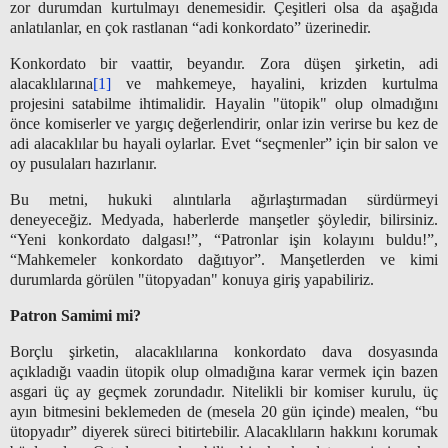
zor durumdan kurtulmayı denemesidir. Çeşitleri olsa da aşağıda
anlatılanlar, en çok rastlanan “adi konkordato” üzerinedir.
Konkordato bir vaattir, beyandır. Zora düşen şirketin, adi
alacaklılarına
[1]
ve mahkemeye, hayalini, krizden kurtulma
projesini satabilme ihtimalidir. Hayalin "ütopik" olup olmadığını
önce komiserler ve yargıç değerlendirir, onlar izin verirse bu kez de
adi alacaklılar bu hayali oylarlar. Evet “seçmenler” için bir salon ve
oy pusulaları hazırlanır.
Bu metni, hukuki alıntılarla ağırlaştırmadan sürdürmeyi
deneyeceğiz. Medyada, haberlerde manşetler şöyledir, bilirsiniz.
“Yeni konkordato dalgası!”, “Patronlar işin kolayını buldu!”,
“Mahkemeler konkordato dağıtıyor”. Manşetlerden ve kimi
durumlarda görülen "ütopyadan" konuya giriş yapabiliriz.
Patron Samimi mi?
Borçlu şirketin, alacaklılarına konkordato dava dosyasında
açıkladığı vaadin ütopik olup olmadığına karar vermek için bazen
asgari üç ay geçmek zorundadır. Nitelikli bir komiser kurulu, üç
ayın bitmesini beklemeden de (mesela 20 gün içinde) mealen, “bu
ütopyadır” diyerek süreci bitirtebilir. Alacaklıların hakkını korumak