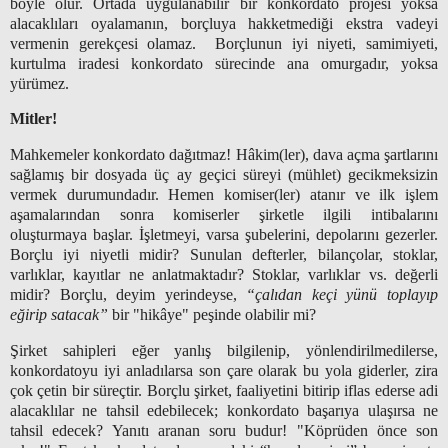
böyle olur. Ortada uygulanabilir bir konkordato projesi yoksa
alacaklıları oyalamanın, borçluya hakketmediği ekstra vadeyi
vermenin gerekçesi olamaz.
Borçlunun iyi niyeti, samimiyeti,
kurtulma iradesi konkordato sürecinde ana omurgadır, yoksa
yürümez.
Mitler!
Mahkemeler konkordato dağıtmaz! Hâkim(ler), dava açma şartlarını
sağlamış bir dosyada üç ay geçici süreyi (mühlet) gecikmeksizin
vermek durumundadır. Hemen komiser(ler) atanır ve ilk işlem
aşamalarından sonra komiserler şirketle ilgili intibalarını
oluşturmaya başlar. İşletmeyi, varsa şubelerini, depolarını gezerler.
Borçlu iyi niyetli midir? Sunulan defterler, bilançolar, stoklar,
varlıklar, kayıtlar ne anlatmaktadır? Stoklar, varlıklar vs. değerli
midir? Borçlu, deyim yerindeyse,
“çalıdan keçi yünü toplayıp
eğirip satacak”
bir "hikâye" peşinde olabilir mi?
Şirket sahipleri eğer yanlış bilgilenip, yönlendirilmedilerse,
konkordatoyu iyi anladılarsa son çare olarak bu yola giderler, zira
çok çetin bir süreçtir. Borçlu şirket, faaliyetini bitirip iflas ederse adi
alacaklılar ne tahsil edebilecek; konkordato başarıya ulaşırsa ne
tahsil edecek? Yanıtı aranan soru budur! "Köprüden önce son