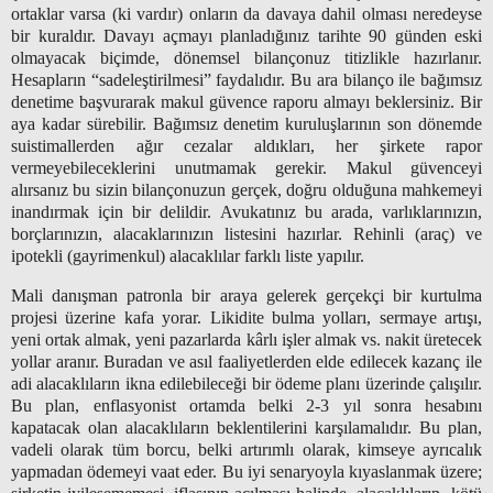
ortaklar varsa (ki vardır) onların da davaya dahil olması neredeyse
bir kuraldır. Davayı açmayı planladığınız tarihte 90 günden eski
olmayacak biçimde, dönemsel bilançonuz titizlikle hazırlanır.
Hesapların “sadeleştirilmesi” faydalıdır. Bu ara bilanço ile bağımsız
denetime başvurarak makul güvence raporu almayı beklersiniz. Bir
aya kadar sürebilir. Bağımsız denetim kuruluşlarının son dönemde
suistimallerden ağır cezalar aldıkları, her şirkete rapor
vermeyebileceklerini unutmamak gerekir. Makul güvenceyi
alırsanız bu sizin bilançonuzun gerçek, doğru olduğuna mahkemeyi
inandırmak için bir delildir. Avukatınız bu arada, varlıklarınızın,
borçlarınızın, alacaklarınızın listesini hazırlar. Rehinli (araç) ve
ipotekli (gayrimenkul) alacaklılar farklı liste yapılır.
Mali danışman patronla bir araya gelerek gerçekçi bir kurtulma
projesi üzerine kafa yorar. Likidite bulma yolları, sermaye artışı,
yeni ortak almak, yeni pazarlarda kârlı işler almak vs. nakit üretecek
yollar aranır. Buradan ve asıl faaliyetlerden elde edilecek kazanç ile
adi alacaklıların ikna edilebileceği bir ödeme planı üzerinde çalışılır.
Bu plan, enflasyonist ortamda belki 2-3 yıl sonra hesabını
kapatacak olan alacaklıların beklentilerini karşılamalıdır. Bu plan,
vadeli olarak tüm borcu, belki artırımlı olarak, kimseye ayrıcalık
yapmadan ödemeyi vaat eder. Bu iyi senaryoyla kıyaslanmak üzere;